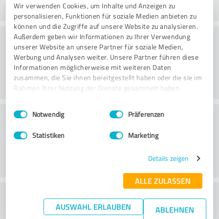
Wir verwenden Cookies, um Inhalte und Anzeigen zu
personalisieren, Funktionen für soziale Medien anbieten zu
können und die Zugriffe auf unsere Website zu analysieren.
Consultoria
Außerdem geben wir Informationen zu Ihrer Verwendung
unserer Website an unsere Partner für soziale Medien,
Werbung und Analysen weiter. Unsere Partner führen diese
Informationen möglicherweise mit weiteren Daten
zusammen, die Sie ihnen bereitgestellt haben oder die sie im
Rahmen Ihrer Nutzung der Dienste gesammelt haben.
Einwilligungsauswahl
Impressum
|
Datenschutzbestimmungen
Serviço ao cliente
Notwendig
Präferenzen
Statistiken
Marketing
Details zeigen
ALLE ZULASSEN
O que acha da relação
AUSWAHL ERLAUBEN
ABLEHNEN
preço/desempenho?