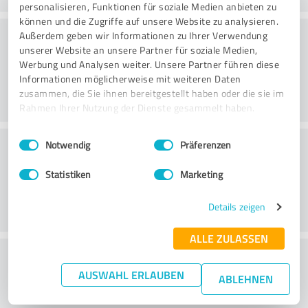
personalisieren, Funktionen für soziale Medien anbieten zu
können und die Zugriffe auf unsere Website zu analysieren.
Consultoria
Außerdem geben wir Informationen zu Ihrer Verwendung
unserer Website an unsere Partner für soziale Medien,
Werbung und Analysen weiter. Unsere Partner führen diese
Informationen möglicherweise mit weiteren Daten
zusammen, die Sie ihnen bereitgestellt haben oder die sie im
Rahmen Ihrer Nutzung der Dienste gesammelt haben.
Einwilligungsauswahl
Impressum
|
Datenschutzbestimmungen
Serviço ao cliente
Notwendig
Präferenzen
Statistiken
Marketing
Details zeigen
ALLE ZULASSEN
O que acha da relação
AUSWAHL ERLAUBEN
preço/desempenho?
ABLEHNEN