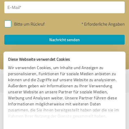
Bitte um Rückruf
* Erforderliche Angaben
Nachricht senden
Ich stimme den
Datenschutzbestimmungen
zu.
Diese Webseite verwendet Cookies
Wir verwenden Cookies, um Inhalte und Anzeigen zu
personalisieren, Funktionen für soziale Medien anbieten zu
Profil aktiv seit 27.05.2020 |
Letzte Aktualisierung: 29.05.2020
|
Profil
können und die Zugriffe auf unsere Website zu analysieren.
melden
Außerdem geben wir Informationen zu Ihrer Verwendung
unserer Website an unsere Partner für soziale Medien,
Werbung und Analysen weiter. Unsere Partner führen diese
Erfahrungen zu weiteren
Informationen möglicherweise mit weiteren Daten
zusammen, die Sie ihnen bereitgestellt haben oder die sie im
Anbietern aus dem Bereich
Rahmen Ihrer Nutzung der Dienste gesammelt haben.
Dienstleistungen
Einwilligungsauswahl
Impressum
|
Datenschutzbestimmungen