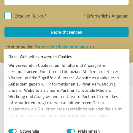
Bitte um Rückruf
* Erforderliche Angaben
Nachricht senden
Ich stimme den
Datenschutzbestimmungen
zu.
Diese Webseite verwendet Cookies
Wir verwenden Cookies, um Inhalte und Anzeigen zu
personalisieren, Funktionen für soziale Medien anbieten zu
Profil aktiv seit 05.07.2020 |
Letzte Aktualisierung: 05.07.2020
|
Profil
können und die Zugriffe auf unsere Website zu analysieren.
melden
Außerdem geben wir Informationen zu Ihrer Verwendung
unserer Website an unsere Partner für soziale Medien,
Werbung und Analysen weiter. Unsere Partner führen diese
Erfahrungen zu weiteren
Informationen möglicherweise mit weiteren Daten
Anbietern aus dem Bereich
zusammen, die Sie ihnen bereitgestellt haben oder die sie im
Onlineshops
Rahmen Ihrer Nutzung der Dienste gesammelt haben.
Einwilligungsauswahl
Impressum
|
Datenschutzbestimmungen
AML Lederwaren GmbH
Notwendig
Präferenzen