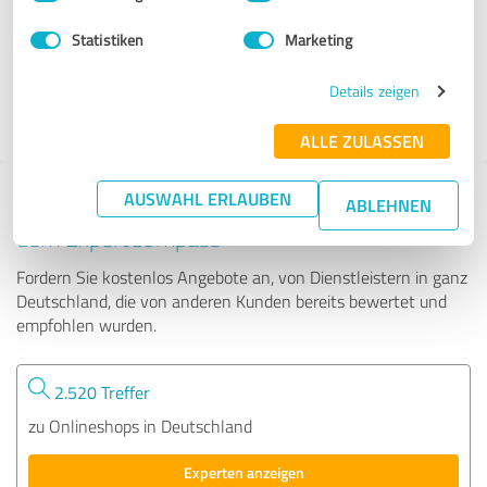
Statistiken
Marketing
1.468 Bewertungen
4.19
Details zeigen
von
5
ALLE ZULASSEN
AUSWAHL ERLAUBEN
Tipp: Die passenden Experten finden - mit
ABLEHNEN
dem ExpertCompass
Fordern Sie kostenlos Angebote an, von Dienstleistern in ganz
Deutschland, die von anderen Kunden bereits bewertet und
empfohlen wurden.
2.520 Treffer
zu Onlineshops in Deutschland
Experten anzeigen