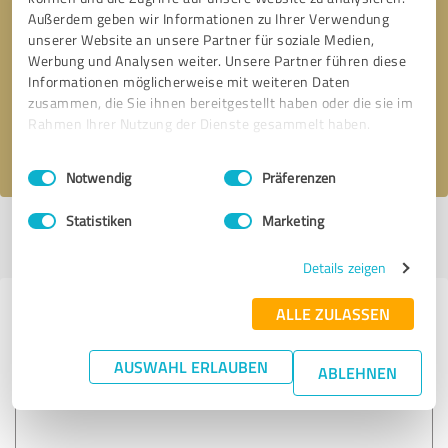
Außerdem geben wir Informationen zu Ihrer Verwendung
unserer Website an unsere Partner für soziale Medien,
* Erforderliche Angaben
Werbung und Analysen weiter. Unsere Partner führen diese
Informationen möglicherweise mit weiteren Daten
Nachricht senden
zusammen, die Sie ihnen bereitgestellt haben oder die sie im
Rahmen Ihrer Nutzung der Dienste gesammelt haben.
Ich stimme den
Datenschutzbestimmungen
zu.
Einwilligungsauswahl
Impressum
|
Datenschutzbestimmungen
Notwendig
Präferenzen
Statistiken
Marketing
Profil aktiv seit 12.02.2018 |
Letzte Aktualisierung: 12.02.2018
|
Profil
melden
Details zeigen
ALLE ZULASSEN
Erfahrungen zu weiteren
Anbietern aus dem Bereich
AUSWAHL ERLAUBEN
ABLEHNEN
Michael Hampel Unternehmensberatung GmbH