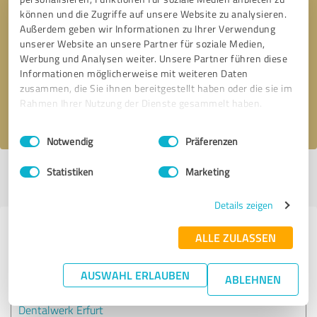
können und die Zugriffe auf unsere Website zu analysieren.
Außerdem geben wir Informationen zu Ihrer Verwendung
Bitte um Rückruf
* Erforderliche Angaben
unserer Website an unsere Partner für soziale Medien,
Werbung und Analysen weiter. Unsere Partner führen diese
Informationen möglicherweise mit weiteren Daten
Nachricht senden
zusammen, die Sie ihnen bereitgestellt haben oder die sie im
Rahmen Ihrer Nutzung der Dienste gesammelt haben.
Ich stimme den
Datenschutzbestimmungen
zu.
Einwilligungsauswahl
Impressum
|
Datenschutzbestimmungen
Notwendig
Präferenzen
Statistiken
Marketing
Profil aktiv seit 15.08.2019 |
Letzte Aktualisierung: 06.08.2026
|
Profil
melden
Details zeigen
Erfahrungen zu weiteren
ALLE ZULASSEN
Anbietern aus dem Bereich Ärzte &
Heilpraktiker
AUSWAHL ERLAUBEN
ABLEHNEN
Dentalwerk Erfurt