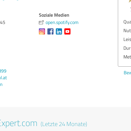
Soziale Medien
Qua
145
open.spotify.com
Nut
Lei
Dur
Met
899
Bew
l.at
en
Expert.com
(Letzte 24 Monate)