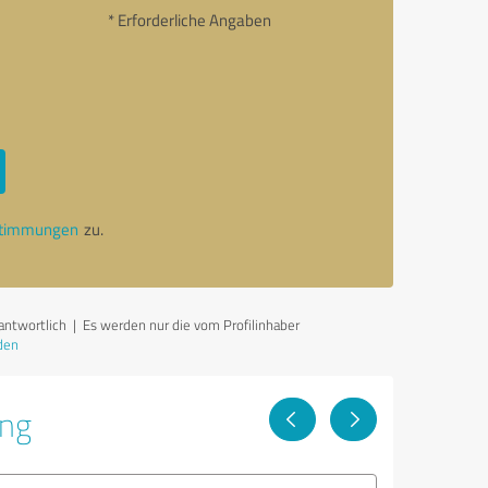
* Erforderliche Angaben
stimmungen
zu.
rantwortlich
| Es werden nur die vom Profilinhaber
den
ung