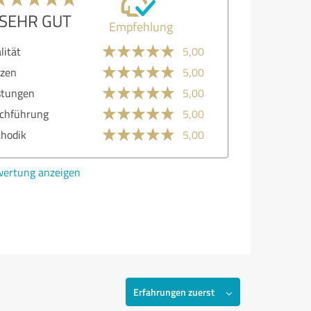
SEHR GUT
Empfehlung
lität
5,00
zen
5,00
stungen
5,00
chführung
5,00
hodik
5,00
ertung anzeigen
Erfahrungen zuerst