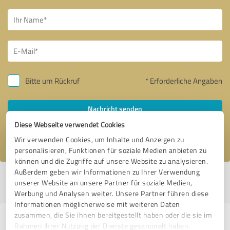
Bitte um Rückruf
* Erforderliche Angaben
Nachricht senden
Diese Webseite verwendet Cookies
Ich stimme den
Datenschutzbestimmungen
zu.
Wir verwenden Cookies, um Inhalte und Anzeigen zu
personalisieren, Funktionen für soziale Medien anbieten zu
können und die Zugriffe auf unsere Website zu analysieren.
Außerdem geben wir Informationen zu Ihrer Verwendung
Profil aktiv seit 21.11.2017 |
Letzte Aktualisierung: 01.08.2026
|
Profil
unserer Website an unsere Partner für soziale Medien,
melden
Werbung und Analysen weiter. Unsere Partner führen diese
Informationen möglicherweise mit weiteren Daten
zusammen, die Sie ihnen bereitgestellt haben oder die sie im
Erfahrungen zu weiteren
Rahmen Ihrer Nutzung der Dienste gesammelt haben.