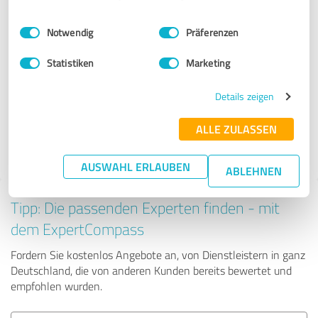
Anbietern aus dem Bereich
Einwilligungsauswahl
Impressum
|
Datenschutzbestimmungen
Rechtsdienstleistungen
Notwendig
Präferenzen
Statistiken
Marketing
KUJUS Strafverteidigung
Details zeigen
322 Bewertungen
ALLE ZULASSEN
4.98 von 5
AUSWAHL ERLAUBEN
ABLEHNEN
Tipp: Die passenden Experten finden - mit
dem ExpertCompass
Fordern Sie kostenlos Angebote an, von Dienstleistern in ganz
Deutschland, die von anderen Kunden bereits bewertet und
empfohlen wurden.