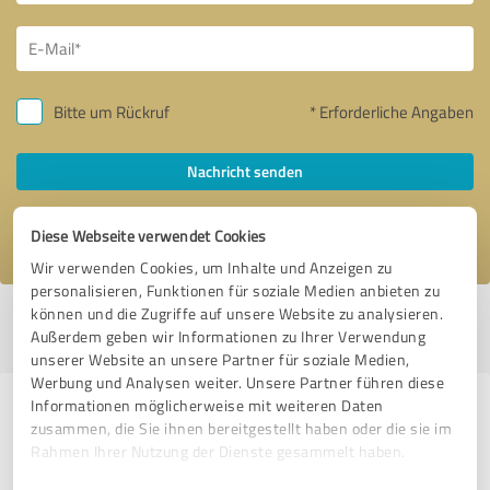
Bitte um Rückruf
* Erforderliche Angaben
Nachricht senden
Ich stimme den
Datenschutzbestimmungen
zu.
Diese Webseite verwendet Cookies
Wir verwenden Cookies, um Inhalte und Anzeigen zu
personalisieren, Funktionen für soziale Medien anbieten zu
können und die Zugriffe auf unsere Website zu analysieren.
Profil aktiv seit 18.10.2021 |
Letzte Aktualisierung: 28.07.2026
|
Profil
Außerdem geben wir Informationen zu Ihrer Verwendung
melden
unserer Website an unsere Partner für soziale Medien,
Werbung und Analysen weiter. Unsere Partner führen diese
Informationen möglicherweise mit weiteren Daten
Erfahrungen zu weiteren
zusammen, die Sie ihnen bereitgestellt haben oder die sie im
Anbietern aus dem Bereich
Rahmen Ihrer Nutzung der Dienste gesammelt haben.
Dienstleistungen