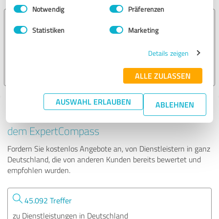
Einwilligungsauswahl
Impressum
|
Datenschutzbestimmungen
Notwendig
Präferenzen
THERMOkill GmbH
Statistiken
Marketing
65 Bewertungen
Details zeigen
ALLE ZULASSEN
4.95 von 5
AUSWAHL ERLAUBEN
ABLEHNEN
Tipp: Die passenden Experten finden - mit
dem ExpertCompass
Fordern Sie kostenlos Angebote an, von Dienstleistern in ganz
Deutschland, die von anderen Kunden bereits bewertet und
empfohlen wurden.
45.092 Treffer
zu Dienstleistungen in Deutschland