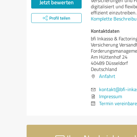
Versicherungen und F
Jetzt bewerten
digitalisiert und fle
effizient einzutreiben.
Profil teilen
Komplette Beschreibu
Kontaktdaten
bfi Inkasso & Factori
Versicherung Versand
Forderungsmanageme
Am Hüttenhof 24
40489 Düsseldorf
Deutschland
Anfahrt
kontakt@bfi-inka
Impressum
Termin vereinbar