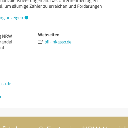
inanzdienstleistungen an. Das Unternehmen agiert
xibel, um säumige Zahler zu erreichen und Forderungen
ng anzeigen
Webseiten
ng NRW
handel
bfi-inkasso.de
nt
sso.de
en