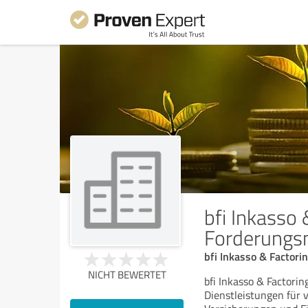
bfi Inkasso
Forderung
bfi Inkasso & Facto
NICHT BEWERTET
bfi Inkasso & Factor
Dienstleistungen für