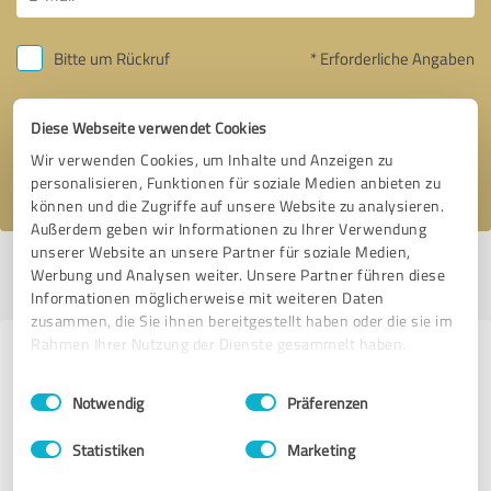
Bitte um Rückruf
* Erforderliche Angaben
Nachricht senden
Diese Webseite verwendet Cookies
Wir verwenden Cookies, um Inhalte und Anzeigen zu
Ich stimme den
Datenschutzbestimmungen
zu.
personalisieren, Funktionen für soziale Medien anbieten zu
können und die Zugriffe auf unsere Website zu analysieren.
Außerdem geben wir Informationen zu Ihrer Verwendung
unserer Website an unsere Partner für soziale Medien,
Profil aktiv seit 31.05.2023 |
Letzte Aktualisierung: 20.06.2023
|
Profil
Werbung und Analysen weiter. Unsere Partner führen diese
melden
Informationen möglicherweise mit weiteren Daten
zusammen, die Sie ihnen bereitgestellt haben oder die sie im
Rahmen Ihrer Nutzung der Dienste gesammelt haben.
Erfahrungen zu weiteren
Einwilligungsauswahl
Impressum
|
Datenschutzbestimmungen
Anbietern aus dem Bereich
Notwendig
Präferenzen
Coaching
Statistiken
Marketing
Ann Krombholz BERATUNG & COACHING