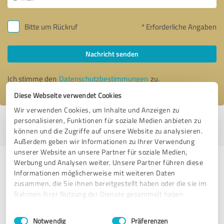
Bitte um Rückruf
* Erforderliche Angaben
Nachricht senden
Ich stimme den
Datenschutzbestimmungen
zu.
Diese Webseite verwendet Cookies
Wir verwenden Cookies, um Inhalte und Anzeigen zu
personalisieren, Funktionen für soziale Medien anbieten zu
Profil aktiv seit 03.06.2022 |
Letzte Aktualisierung: 04.08.2026
|
Profil
können und die Zugriffe auf unsere Website zu analysieren.
melden
Außerdem geben wir Informationen zu Ihrer Verwendung
unserer Website an unsere Partner für soziale Medien,
Werbung und Analysen weiter. Unsere Partner führen diese
Erfahrungen zu weiteren
Informationen möglicherweise mit weiteren Daten
Anbietern aus dem Bereich
zusammen, die Sie ihnen bereitgestellt haben oder die sie im
Dienstleistungen
Rahmen Ihrer Nutzung der Dienste gesammelt haben.
Einwilligungsauswahl
Impressum
|
Datenschutzbestimmungen
Omega Mounting GmbH
Notwendig
Präferenzen