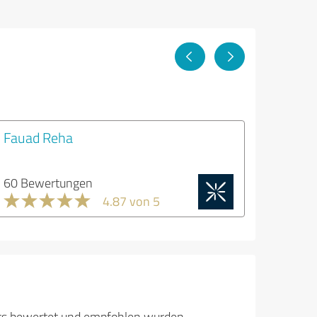
Fauad Reha
60 Bewertungen
4.87 von 5
its bewertet und empfohlen wurden.