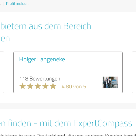
4
|
Profil melden
bietern aus dem Bereich
gen
Holger Langeneke
118 Bewertungen
4.80 von 5
en finden - mit dem ExpertCompass
tleistern in ganz Deutschland, die von anderen Kunden bere