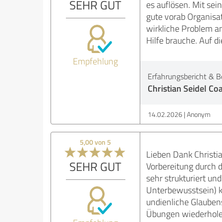
SEHR GUT
es auflösen. Mit se
gute vorab Organisa
wirkliche Problem a
Hilfe brauche. Auf 
Empfehlung
Erfahrungsbericht & B
Christian Seidel Co
14.02.2026
Anonym
5,00 von 5
Lieben Dank Christia
SEHR GUT
Vorbereitung durch d
sehr strukturiert un
Unterbewusstsein) k
undienliche Glaubenss
Übungen wiederholen