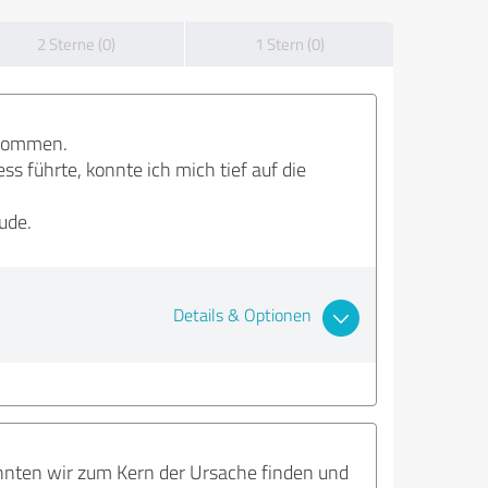
2 Sterne (0)
1 Stern (0)
enommen.
s führte, konnte ich mich tief auf die
ude.
Details & Optionen
onnten wir zum Kern der Ursache finden und