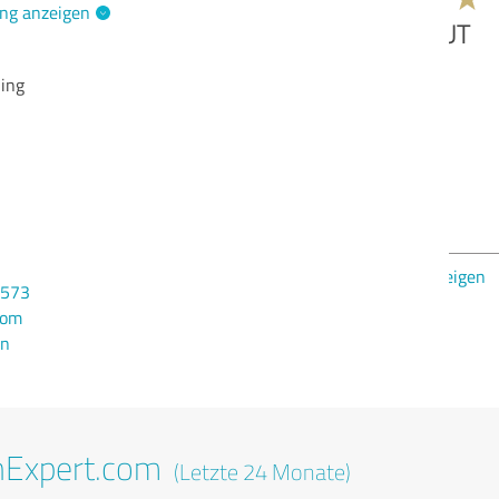
ng anzeigen
Qua
hing
Nut
Lei
Dur
Ber
Bew
0573
com
en
nExpert.com
(Letzte 24 Monate)