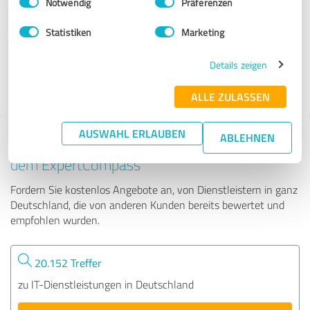
Notwendig
Präferenzen
Peter Debus
Statistiken
Marketing
7 Bewertungen
Details zeigen
4.91 von 5
ALLE ZULASSEN
AUSWAHL ERLAUBEN
ABLEHNEN
Tipp: Die passenden Experten finden - mit
dem ExpertCompass
Fordern Sie kostenlos Angebote an, von Dienstleistern in ganz
Deutschland, die von anderen Kunden bereits bewertet und
empfohlen wurden.
20.152 Treffer
zu IT-Dienstleistungen in Deutschland