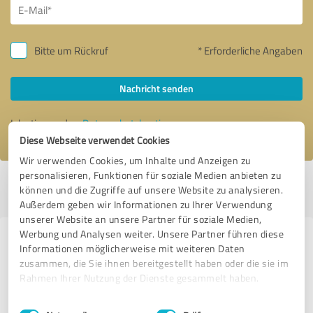
Bitte um Rückruf
* Erforderliche Angaben
Nachricht senden
Ich stimme den
Datenschutzbestimmungen
zu.
Diese Webseite verwendet Cookies
Wir verwenden Cookies, um Inhalte und Anzeigen zu
personalisieren, Funktionen für soziale Medien anbieten zu
Profil aktiv seit 18.04.2017 |
Letzte Aktualisierung: 08.08.2026
|
Profil
können und die Zugriffe auf unsere Website zu analysieren.
melden
Außerdem geben wir Informationen zu Ihrer Verwendung
unserer Website an unsere Partner für soziale Medien,
Werbung und Analysen weiter. Unsere Partner führen diese
Erfahrungen zu weiteren
Informationen möglicherweise mit weiteren Daten
Anbietern aus dem Bereich IT-
zusammen, die Sie ihnen bereitgestellt haben oder die sie im
Rahmen Ihrer Nutzung der Dienste gesammelt haben.
Dienstleistungen
Einwilligungsauswahl
Impressum
|
Datenschutzbestimmungen