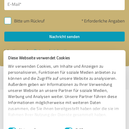
Bitte um Rückruf
* Erforderliche Angaben
Nachricht senden
Ich stimme den
Datenschutzbestimmungen
zu.
Diese Webseite verwendet Cookies
Wir verwenden Cookies, um Inhalte und Anzeigen zu
personalisieren, Funktionen für soziale Medien anbieten zu
Profil aktiv seit 29.01.2024 |
Letzte Aktualisierung: 05.12.2024
|
Profil
können und die Zugriffe auf unsere Website zu analysieren.
melden
Außerdem geben wir Informationen zu Ihrer Verwendung
unserer Website an unsere Partner für soziale Medien,
Werbung und Analysen weiter. Unsere Partner führen diese
Erfahrungen zu weiteren
Informationen möglicherweise mit weiteren Daten
Anbietern aus dem Bereich
zusammen, die Sie ihnen bereitgestellt haben oder die sie im
Rahmen Ihrer Nutzung der Dienste gesammelt haben.
Finanzdienstleistungen
Einwilligungsauswahl
Impressum
|
Datenschutzbestimmungen