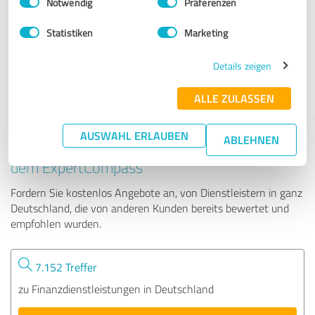
Notwendig
Präferenzen
Oliver Frisch
Statistiken
Marketing
48 Bewertungen
Details zeigen
ALLE ZULASSEN
AUSWAHL ERLAUBEN
ABLEHNEN
Tipp: Die passenden Experten finden - mit
dem ExpertCompass
Fordern Sie kostenlos Angebote an, von Dienstleistern in ganz
Deutschland, die von anderen Kunden bereits bewertet und
empfohlen wurden.
7.152 Treffer
zu Finanzdienstleistungen in Deutschland