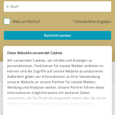
Bitte um Rückruf
* Erforderliche Angaben
Nachricht senden
Ich stimme den
Datenschutzbestimmungen
zu.
Diese Webseite verwendet Cookies
Wir verwenden Cookies, um Inhalte und Anzeigen zu
personalisieren, Funktionen für soziale Medien anbieten zu
Profil aktiv seit 16.03.2021 |
Letzte Aktualisierung: 29.05.2026
|
Profil
können und die Zugriffe auf unsere Website zu analysieren.
melden
Außerdem geben wir Informationen zu Ihrer Verwendung
unserer Website an unsere Partner für soziale Medien,
Werbung und Analysen weiter. Unsere Partner führen diese
Erfahrungen zu weiteren
Informationen möglicherweise mit weiteren Daten
zusammen, die Sie ihnen bereitgestellt haben oder die sie im
Anbietern aus dem Bereich
Rahmen Ihrer Nutzung der Dienste gesammelt haben.
Finanzdienstleistungen
Einwilligungsauswahl
Impressum
|
Datenschutzbestimmungen