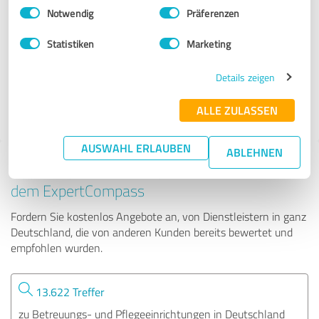
Einwilligungsauswahl
Impressum
|
Datenschutzbestimmungen
Notwendig
Präferenzen
Betreuungswelt Michael Günther
Statistiken
Marketing
57 Bewertungen
Details zeigen
ALLE ZULASSEN
4.74 von 5
AUSWAHL ERLAUBEN
ABLEHNEN
Tipp: Die passenden Experten finden - mit
dem ExpertCompass
Fordern Sie kostenlos Angebote an, von Dienstleistern in ganz
Deutschland, die von anderen Kunden bereits bewertet und
empfohlen wurden.
13.622 Treffer
zu Betreuungs- und Pflegeeinrichtungen in Deutschland