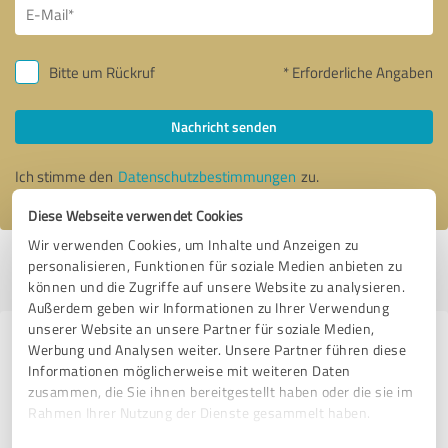
Bitte um Rückruf
* Erforderliche Angaben
Nachricht senden
Ich stimme den
Datenschutzbestimmungen
zu.
Diese Webseite verwendet Cookies
Wir verwenden Cookies, um Inhalte und Anzeigen zu
Profil aktiv seit 20.11.2021 |
Letzte Aktualisierung: 20.11.2021
|
Profil
personalisieren, Funktionen für soziale Medien anbieten zu
melden
können und die Zugriffe auf unsere Website zu analysieren.
Außerdem geben wir Informationen zu Ihrer Verwendung
unserer Website an unsere Partner für soziale Medien,
Erfahrungen zu weiteren
Werbung und Analysen weiter. Unsere Partner führen diese
Informationen möglicherweise mit weiteren Daten
Anbietern aus dem Bereich
zusammen, die Sie ihnen bereitgestellt haben oder die sie im
Betreuungs- und
Rahmen Ihrer Nutzung der Dienste gesammelt haben.
Pflegeeinrichtungen