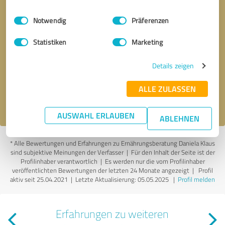
Einwilligungsauswahl
Impressum
|
Datenschutzbestimmungen
Notwendig
Präferenzen
Statistiken
Marketing
Bitte um Rückruf
* Erforderliche Angaben
Details zeigen
Nachricht senden
ALLE ZULASSEN
Ich stimme den
Datenschutzbestimmungen
zu.
AUSWAHL ERLAUBEN
ABLEHNEN
*
Alle Bewertungen und Erfahrungen zu Ernährungsberatung Daniela Klaus
sind subjektive Meinungen der Verfasser | Für den Inhalt der Seite ist der
Profilinhaber verantwortlich
| Es werden nur die vom Profilinhaber
veröffentlichten Bewertungen der letzten 24 Monate angezeigt | Profil
aktiv seit 25.04.2021 |
Letzte Aktualisierung: 05.05.2025
|
Profil melden
Erfahrungen zu weiteren