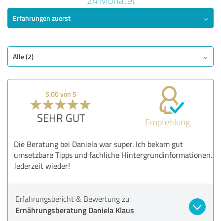
24 Monate)
Erfahrungen zuerst
SEHR GUT
Empfehlung
Qualität
Nutzen
Alle (2)
Leistungen
Ausführung
5,00 von 5
Beratung
SEHR GUT
Empfehlung
Bewertung anzeigen
Die Beratung bei Daniela war super. Ich bekam gut
umsetzbare Tipps und fachliche Hintergrundinformationen.
Jederzeit wieder!
Erfahrungsbericht & Bewertung zu:
Ernährungsberatung Daniela Klaus