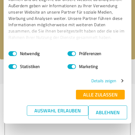
Außerdem geben wir Informationen zu Ihrer Verwendung
unserer Website an unsere Partner für soziale Medien,
* Erforderliche Angaben
Werbung und Analysen weiter. Unsere Partner führen diese
Informationen möglicherweise mit weiteren Daten
Nachricht senden
zusammen, die Sie ihnen bereitgestellt haben oder die sie im
Rahmen Ihrer Nutzung der Dienste gesammelt haben.
Ich stimme den
Datenschutzbestimmungen
zu.
Einwilligungsauswahl
Impressum
|
Datenschutzbestimmungen
Notwendig
Präferenzen
Statistiken
Marketing
Profil aktiv seit 13.06.2017 |
Letzte Aktualisierung: 14.06.2017
|
Profil
melden
Details zeigen
ALLE ZULASSEN
Erfahrungen zu weiteren
Anbietern aus dem Bereich
AUSWAHL ERLAUBEN
ABLEHNEN
Armin Leinen