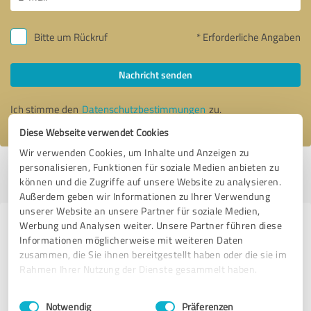
Bitte um Rückruf
* Erforderliche Angaben
Nachricht senden
Ich stimme den
Datenschutzbestimmungen
zu.
Diese Webseite verwendet Cookies
Wir verwenden Cookies, um Inhalte und Anzeigen zu
personalisieren, Funktionen für soziale Medien anbieten zu
Profil aktiv seit 13.02.2024 |
Letzte Aktualisierung: 15.02.2024
|
Profil
können und die Zugriffe auf unsere Website zu analysieren.
melden
Außerdem geben wir Informationen zu Ihrer Verwendung
unserer Website an unsere Partner für soziale Medien,
Werbung und Analysen weiter. Unsere Partner führen diese
Erfahrungen zu weiteren
Informationen möglicherweise mit weiteren Daten
Anbietern aus dem Bereich
zusammen, die Sie ihnen bereitgestellt haben oder die sie im
Immobilienvermittlung
Rahmen Ihrer Nutzung der Dienste gesammelt haben.
Einwilligungsauswahl
Impressum
|
Datenschutzbestimmungen
VON POLL IMMOBILIEN Hamburg - Elbvororte
Notwendig
Präferenzen