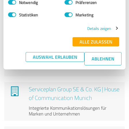
Cube BNI (Stuttgart)
Notwendig
Präferenzen
Vertrieb mit Spaß, Türöffner zu anderen, bessere
Statistiken
Marketing
Empfehlungen, super Mulitplikatoren
Details zeigen
ALLE ZULASSEN
Lotta Katharina Laabs
Business-Mentoring, Transformation,
AUSWAHL ERLAUBEN
ABLEHNEN
Sichtbarkeit, Personal Branding, Fotografie
Serviceplan Group SE & Co. KG | House
of Communication Munich
Integrierte Kommunikationslösungen für
Marken und Unternehmen