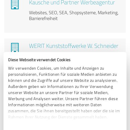
Kausche und Partner Werbeagentur
Websites, SEO, SEA, Shopsysteme, Marketing,
Barrierefreiheit
WERIT Kunststoffwerke W. Schneider
GmbH & Co. KG
Diese Webseite verwendet Cookies
Industrieverpackungen Hersteller
Wir verwenden Cookies, um Inhalte und Anzeigen zu
personalisieren, Funktionen für soziale Medien anbieten zu
können und die Zugriffe auf unsere Website zu analysieren.
Außerdem geben wir Informationen zu Ihrer Verwendung
BNI Rosenheim-Traunstein
unserer Website an unsere Partner für soziale Medien,
Werbung und Analysen weiter. Unsere Partner führen diese
Qualifizierte Empfehlungen, mehr Aufträge,
Informationen möglicherweise mit weiteren Daten
neue Kontakte
zusammen, die Sie ihnen bereitgestellt haben oder die sie im
Rahmen Ihrer Nutzung der Dienste gesammelt haben.
Einwilligungsauswahl
Impressum
|
Datenschutzbestimmungen