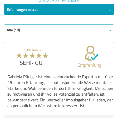
Erfahrungen zuerst
SEHR GUT
Empfehlung
Qualität
Nutzen
Alle (10)
Leistungen
Ausführung
5,00 von 5
Beratung
SEHR GUT
Empfehlung
Bewertung anzeigen
Gabriela Rüdiger ist eine beeindruckende Expertin mit über
25 Jahren Erfahrung, die auf inspirierende Weise mentale
Stärke und Wohlbefinden fördert. Ihre Fähigkeit, Menschen
zu motivieren und ihr volles Potenzial zu entfalten, ist
bewundernswert. Ein wertvoller Impulsgeber für jeden, der
an persönlichem Wachstum interessiert ist.