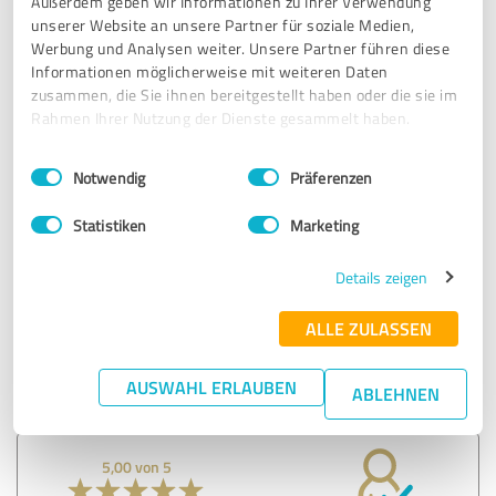
Außerdem geben wir Informationen zu Ihrer Verwendung
werden muss. Mehr im Einklang mit der eigenen Natur zu
unserer Website an unsere Partner für soziale Medien,
leben – für Gesundheit, psychische Stärke und ein erfülltes
Werbung und Analysen weiter. Unsere Partner führen diese
Leben - wunderbare Botschaften. Ich kann Gabriela als
Informationen möglicherweise mit weiteren Daten
Rednerin unbedingt empfehlen!
zusammen, die Sie ihnen bereitgestellt haben oder die sie im
Rahmen Ihrer Nutzung der Dienste gesammelt haben.
Erfahrungsbericht & Bewertung zu:
Einwilligungsauswahl
Impressum
|
Datenschutzbestimmungen
Notwendig
Präferenzen
Gabriela Rüdiger
Statistiken
Marketing
23.11.2024
Andrea Fratini
Details zeigen
Kommentar von Gabriela Rüdiger:
ALLE ZULASSEN
Ich bin beeindruckt, wie hervorragend meine Worte
bei Ihnen angekommen sind.
Herzlichen Dank dafür!
AUSWAHL ERLAUBEN
ABLEHNEN
5,00 von 5