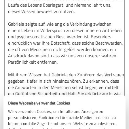
Laufe des Lebens überlagert, und niemand lehrt uns,
dieses Wissen bewusst zu nutzen.
Gabriela zeigte auf, wie eng die Verbindung zwischen
einem Leben im Widerspruch zu diesen inneren Antrieben
und psychosomatischen Beschwerden ist. Besonders
eindrücklich war ihre Botschaft, dass solche Beschwerden,
die oft von Medizinern nicht gelöst werden können, ein
Ausdruck davon sind, dass wir uns von unserer wahren
Persönlichkeit entfernen.
Mit ihrem Wissen hat Gabriela den Zuhörern das Vertrauen
gegeben, tiefer in sich hineinzuhören. Zu erkennen, dass
die Antworten in den Menschen selbst liegen, vermittelt
ein Gefühl von Sicherheit und Halt. Sie erklärte auch, wie
man am Gesicht eines Menschen ablesen kann, ob er im
Diese Webseite verwendet Cookies
Einklang mit sich selbst lebt oder fremdbestimmt ist.
Wir verwenden Cookies, um Inhalte und Anzeigen zu
personalisieren, Funktionen für soziale Medien anbieten zu
Gabriela vermittelte überzeugend, dass innere
können und die Zugriffe auf unsere Website zu analysieren.
Authentizität nicht erlernt werden kann, sondern entdeckt