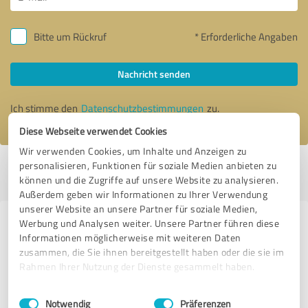
Bitte um Rückruf
* Erforderliche Angaben
Nachricht senden
Ich stimme den
Datenschutzbestimmungen
zu.
Diese Webseite verwendet Cookies
Wir verwenden Cookies, um Inhalte und Anzeigen zu
personalisieren, Funktionen für soziale Medien anbieten zu
Profil aktiv seit 09.08.2023 |
Letzte Aktualisierung: 17.11.2025
|
Profil
können und die Zugriffe auf unsere Website zu analysieren.
melden
Außerdem geben wir Informationen zu Ihrer Verwendung
unserer Website an unsere Partner für soziale Medien,
Werbung und Analysen weiter. Unsere Partner führen diese
Erfahrungen zu weiteren
Informationen möglicherweise mit weiteren Daten
Anbietern aus dem Bereich
zusammen, die Sie ihnen bereitgestellt haben oder die sie im
Unternehmensberatung
Rahmen Ihrer Nutzung der Dienste gesammelt haben.
Einwilligungsauswahl
Impressum
|
Datenschutzbestimmungen
Annette Elias
Notwendig
Präferenzen