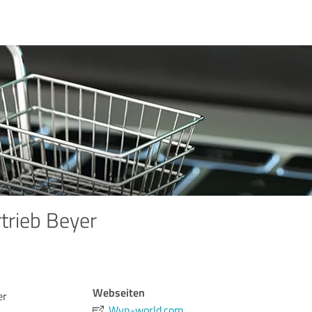
trieb Beyer
Webseiten
er
Wyn-world.com