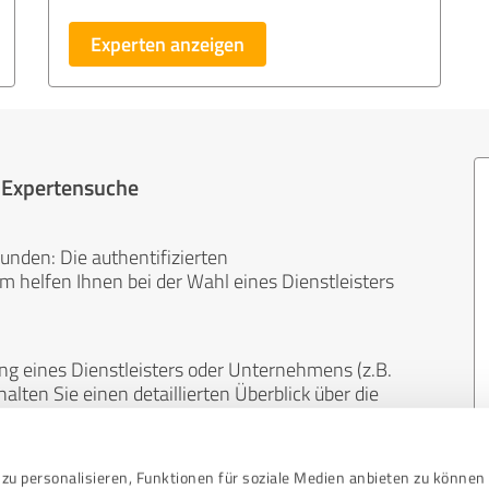
Experten anzeigen
r Expertensuche
unden: Die authentifizierten
helfen Ihnen bei der Wahl eines Dienstleisters
ng eines Dienstleisters oder Unternehmens (z.B.
lten Sie einen detaillierten Überblick über die
len Bereichen.
zu personalisieren, Funktionen für soziale Medien anbieten zu können 
, unabhängig und neutral. Bewertungen von