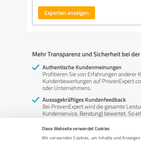
Experten anzeigen
Mehr Transparenz und Sicherheit bei de
Authentische Kundenmeinungen
Profitieren Sie von Erfahrungen anderer K
Kundenbewertungen auf ProvenExpert.com 
oder Unternehmens.
Aussagekräftiges Kundenfeedback
Bei ProvenExpert wird die gesamte Leistu
Kundenservice, Beratung) bewertet. So erha
Service- und Dienstleistungsqualität in al
Diese Webseite verwendet Cookies
Unabhängige Bewertungen
Wir verwenden Cookies, um Inhalte und Anzeigen 
ProvenExpert ist grundsätzlich kostenlos