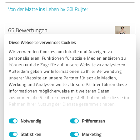
Von der Matte ins Leben by Gül Ruijter
65 Bewertungen
Diese Webseite verwendet Cookies
4.85 von 5
Wir verwenden Cookies, um Inhalte und Anzeigen zu
personalisieren, Funktionen für soziale Medien anbieten zu
können und die Zugriffe auf unsere Website zu analysieren.
Tipp: Die passenden Experten finden - mit
Außerdem geben wir Informationen zu Ihrer Verwendung
unserer Website an unsere Partner für soziale Medien,
dem ExpertCompass
Werbung und Analysen weiter. Unsere Partner führen diese
Informationen möglicherweise mit weiteren Daten
Fordern Sie kostenlos Angebote an, von Dienstleistern in ganz
zusammen, die Sie ihnen bereitgestellt haben oder die sie im
Deutschland, die von anderen Kunden bereits bewertet und
Rahmen Ihrer Nutzung der Dienste gesammelt haben.
empfohlen wurden.
Einwilligungsauswahl
Impressum
|
Datenschutzbestimmungen
Notwendig
Präferenzen
32.227 Treffer
zu Weiterbildung in Deutschland
Statistiken
Marketing