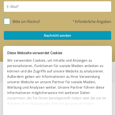
Bitte um Rückruf
* Erforderliche Angaben
Nachricht senden
Ich stimme den
Datenschutzbestimmungen
zu.
Diese Webseite verwendet Cookies
Wir verwenden Cookies, um Inhalte und Anzeigen zu
personalisieren, Funktionen für soziale Medien anbieten zu
Profil aktiv seit 13.12.2016 |
Letzte Aktualisierung: 28.10.2024
|
Profil
können und die Zugriffe auf unsere Website zu analysieren.
melden
Außerdem geben wir Informationen zu Ihrer Verwendung
unserer Website an unsere Partner für soziale Medien,
Werbung und Analysen weiter. Unsere Partner führen diese
Erfahrungen zu weiteren
Informationen möglicherweise mit weiteren Daten
zusammen, die Sie ihnen bereitgestellt haben oder die sie im
Anbietern aus dem Bereich
Rahmen Ihrer Nutzung der Dienste gesammelt haben.
Finanzdienstleistungen
Einwilligungsauswahl
Impressum
|
Datenschutzbestimmungen