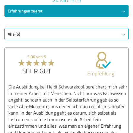
24 Monate)
Erfahrungen zuerst
SEHR GUT
Empfehlung
Qualität
Nutzen
Alle (6)
Leistungen
Durchführung
5,00 von 5
Methodik
SEHR GUT
Empfehlung
Bewertung anzeigen
Die Ausbildung bei Heidi Schwarzkopf bereichert mich sehr
in meiner Arbeit mit Menschen. Nicht nur was Fachwissen
angeht, sondern auch in der Selbsterfahrung gab es so
viele Aha-Momente, aus denen ich nun reichlich schöpfen
kann. In der Ausbildung geht es darum, sich selbst als
Instrument auf die traumasensible Arbeit fein
einzustimmen und alles, was man an eigener Erfahrung
und Prägung mitbringt, als wertvolle Ressource in der