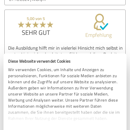
5,00 von 5
SEHR GUT
Empfehlung
Die Ausbildung hilft mir in vielerlei Hinsicht mich selbst in
erster Linie sicher begleitet zu fühlen und diese Begleitung
sowohl an Menschen in meiner Umgebung als auch
Diese Webseite verwendet Cookies
zukünftigen Klienten anbieten zu können. Besonders
Wir verwenden Cookies, um Inhalte und Anzeigen zu
bereichernd war für mich nicht nur die Wissensvermittlung
personalisieren, Funktionen für soziale Medien anbieten zu
über Trauma, Traumafolgen und Umgang mit Trauma,
können und die Zugriffe auf unsere Website zu analysieren.
welches ich in der Ausbildung praktisch sowie verständlich
Außerdem geben wir Informationen zu Ihrer Verwendung
erfahren konnte. Vor allem auch der enge vertraute
unserer Website an unsere Partner für soziale Medien,
Austausch, der sich in der Gruppe entwickelt hat und die
Werbung und Analysen weiter. Unsere Partner führen diese
1:1 Begleitung durch Couchingsitzungen und Supervision
Informationen möglicherweise mit weiteren Daten
waren für mich in der Jahresausbildung unbeschreiblich
zusammen, die Sie ihnen bereitgestellt haben oder die sie im
wertvoll und bereichernd. Ich bin sehr dankbar, dass es
Rahmen Ihrer Nutzung der Dienste gesammelt haben.
eine Vertiefungsgruppe geben wird.