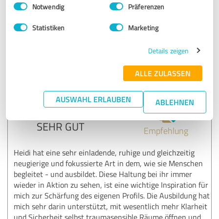
Einwilligungsauswahl
Impressum
|
Datenschutzbestimmungen
Notwendig
Präferenzen
Erfahrungsbericht & Bewertung zu:
Statistiken
Marketing
Ausbildung "Traumainformiert-Begleiten"
2024
Details zeigen
08.09.2024
Anonym
ALLE ZULASSEN
AUSWAHL ERLAUBEN
ABLEHNEN
4,78 von 5
SEHR GUT
Empfehlung
Heidi hat eine sehr einladende, ruhige und gleichzeitig
neugierige und fokussierte Art in dem, wie sie Menschen
begleitet - und ausbildet. Diese Haltung bei ihr immer
wieder in Aktion zu sehen, ist eine wichtige Inspiration für
mich zur Schärfung des eigenen Profils. Die Ausbildung hat
mich sehr darin unterstützt, mit wesentlich mehr Klarheit
und Sicherheit selbst traumasensible Räume öffnen und