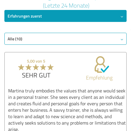
4,96 von 5
(Letzte 24 Monate)
Erfahrungen zuerst
SEHR GUT
Empfehlung
Qualität
Nutzen
Alle (10)
Leistungen
Durchführung
5,00 von 5
Methodik
SEHR GUT
Empfehlung
Bewertung anzeigen
Martina truly embodies the values that anyone would seek
in a personal trainer. She sees every client as an individual
and creates fluid and personal goals for every person that
enters her business. A savvy trainer, she is always willing
to learn and adapt to new science and methods, and
actively seeks solutions to any problems or limitations that
arise.