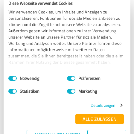
Diese Webseite verwendet Cookies
Wir verwenden Cookies, um Inhalte und Anzeigen zu
Erfahrungsbericht & Bewertung zu:
personalisieren, Funktionen für soziale Medien anbieten zu
Heilmacherin Martina Korte
können und die Zugriffe auf unsere Website zu analysieren.
Außerdem geben wir Informationen zu Ihrer Verwendung
15.02.2026
Anonym
unserer Website an unsere Partner für soziale Medien,
Werbung und Analysen weiter. Unsere Partner führen diese
Informationen möglicherweise mit weiteren Daten
zusammen, die Sie ihnen bereitgestellt haben oder die sie im
5,00 von 5
Rahmen Ihrer Nutzung der Dienste gesammelt haben.
SEHR GUT
Empfehlung
Einwilligungsauswahl
Impressum
|
Datenschutzbestimmungen
Notwendig
Präferenzen
Ich habe eine erfahrene Personaltrainerin mit
Statistiken
Marketing
Hintergrundwissen gesucht und in Martina Korte
gefunden. Neben allgemein Kraft, Fitness und Mobilität
Details zeigen
erhoffte ich mir durch Personaltraining vor allen Hilfe mit
meiner "Frozen Shoulder" (die vorab ärztl. und
ALLE ZULASSEN
physiotherapeutisch behandelt wurde). Tatsächlich ist all
das nach nur drei Monaten bereits auf einem sehr guten
Weg und ich freue mich auf viele weitere Fortschritte!