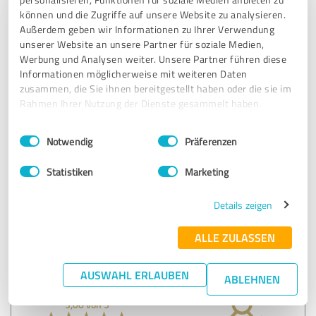
können und die Zugriffe auf unsere Website zu analysieren.
Erfahrungsbericht & Bewertung zu:
Außerdem geben wir Informationen zu Ihrer Verwendung
HEMAtec Werkzeugbau GmbH
unserer Website an unsere Partner für soziale Medien,
Werbung und Analysen weiter. Unsere Partner führen diese
21.11.2024
Anonym
Informationen möglicherweise mit weiteren Daten
zusammen, die Sie ihnen bereitgestellt haben oder die sie im
Rahmen Ihrer Nutzung der Dienste gesammelt haben.
4,20 von 5
Einwilligungsauswahl
Impressum
|
Datenschutzbestimmungen
Notwendig
Präferenzen
GUT
Empfehlung
Statistiken
Marketing
Details zeigen
Bewertung zu:
HEMAtec Werkzeugbau GmbH
ALLE ZULASSEN
20.12.2024
Anonym
AUSWAHL ERLAUBEN
ABLEHNEN
5,00 von 5