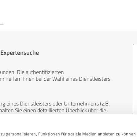
r Expertensuche
unden: Die authentifizierten
helfen Ihnen bei der Wahl eines Dienstleisters
ng eines Dienstleisters oder Unternehmens (z.B.
lten Sie einen detaillierten Überblick über die
len Bereichen.
zu personalisieren, Funktionen für soziale Medien anbieten zu können 
, unabhängig und neutral. Bewertungen von