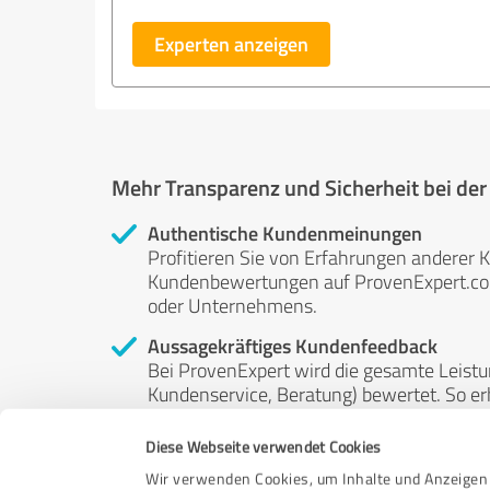
Experten anzeigen
Mehr Transparenz und Sicherheit bei de
Authentische Kundenmeinungen
Profitieren Sie von Erfahrungen anderer K
Kundenbewertungen auf ProvenExpert.com 
oder Unternehmens.
Aussagekräftiges Kundenfeedback
Bei ProvenExpert wird die gesamte Leistu
Kundenservice, Beratung) bewertet. So erha
Service- und Dienstleistungsqualität in al
Diese Webseite verwendet Cookies
Unabhängige Bewertungen
Wir verwenden Cookies, um Inhalte und Anzeigen 
ProvenExpert ist grundsätzlich kostenlos