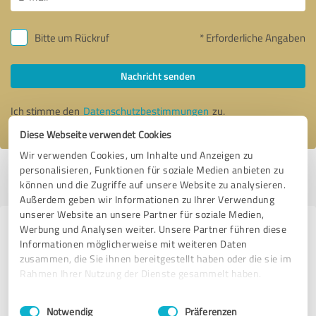
Bitte um Rückruf
* Erforderliche Angaben
Nachricht senden
Ich stimme den
Datenschutzbestimmungen
zu.
Diese Webseite verwendet Cookies
Wir verwenden Cookies, um Inhalte und Anzeigen zu
personalisieren, Funktionen für soziale Medien anbieten zu
Profil aktiv seit 06.08.2022 |
Letzte Aktualisierung: 06.08.2026
|
Profil
können und die Zugriffe auf unsere Website zu analysieren.
melden
Außerdem geben wir Informationen zu Ihrer Verwendung
unserer Website an unsere Partner für soziale Medien,
Werbung und Analysen weiter. Unsere Partner führen diese
Erfahrungen zu weiteren
Informationen möglicherweise mit weiteren Daten
Anbietern aus dem Bereich
zusammen, die Sie ihnen bereitgestellt haben oder die sie im
Dienstleistungen
Rahmen Ihrer Nutzung der Dienste gesammelt haben.
Einwilligungsauswahl
Impressum
|
Datenschutzbestimmungen
DIE ENERGIE
Notwendig
Präferenzen