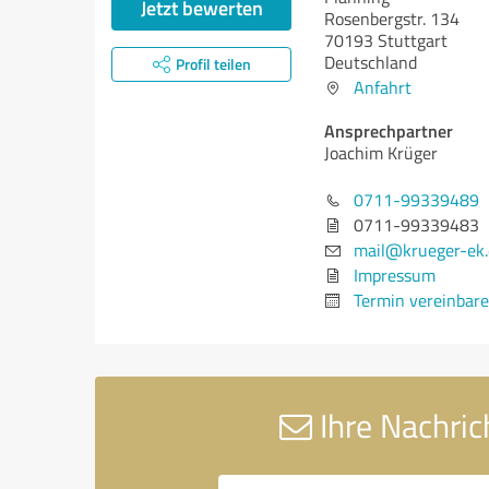
Jetzt bewerten
Rosenbergstr. 134
70193 Stuttgart
Deutschland
Profil teilen
Anfahrt
Ansprechpartner
Joachim Krüger
0711-99339489
0711-99339483
mail@krueger-ek.
Impressum
Termin vereinbar
Ihre Nachric