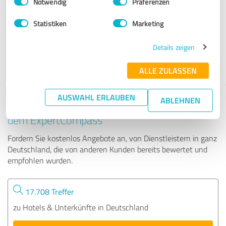
Notwendig
Präferenzen
bed and breakfast Bremen
Statistiken
Marketing
203 Bewertungen
Details zeigen
4.56 von 5
ALLE ZULASSEN
AUSWAHL ERLAUBEN
ABLEHNEN
Tipp: Die passenden Experten finden - mit
dem ExpertCompass
Fordern Sie kostenlos Angebote an, von Dienstleistern in ganz
Deutschland, die von anderen Kunden bereits bewertet und
empfohlen wurden.
17.708 Treffer
zu Hotels & Unterkünfte in Deutschland