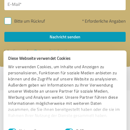
Bitte um Rückruf
* Erforderliche Angaben
Nachricht senden
Ich stimme den
Datenschutzbestimmungen
zu.
Diese Webseite verwendet Cookies
Wir verwenden Cookies, um Inhalte und Anzeigen zu
personalisieren, Funktionen für soziale Medien anbieten zu
Profil aktiv seit 18.12.2022 |
Letzte Aktualisierung: 18.12.2022
|
Profil
können und die Zugriffe auf unsere Website zu analysieren.
melden
Außerdem geben wir Informationen zu Ihrer Verwendung
unserer Website an unsere Partner für soziale Medien,
Werbung und Analysen weiter. Unsere Partner führen diese
Erfahrungen zu weiteren
Informationen möglicherweise mit weiteren Daten
Anbietern aus dem Bereich Hotels
zusammen, die Sie ihnen bereitgestellt haben oder die sie im
Rahmen Ihrer Nutzung der Dienste gesammelt haben.
& Unterkünfte
Einwilligungsauswahl
Impressum
|
Datenschutzbestimmungen