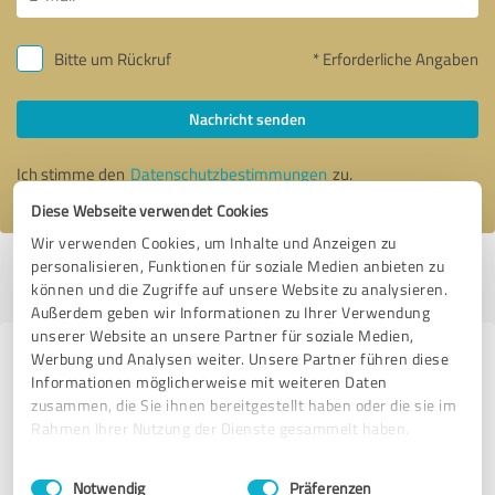
Bitte um Rückruf
* Erforderliche Angaben
Nachricht senden
Ich stimme den
Datenschutzbestimmungen
zu.
Diese Webseite verwendet Cookies
Wir verwenden Cookies, um Inhalte und Anzeigen zu
personalisieren, Funktionen für soziale Medien anbieten zu
Profil aktiv seit 08.03.2024 |
Letzte Aktualisierung: 05.08.2026
|
Profil
können und die Zugriffe auf unsere Website zu analysieren.
melden
Außerdem geben wir Informationen zu Ihrer Verwendung
unserer Website an unsere Partner für soziale Medien,
Werbung und Analysen weiter. Unsere Partner führen diese
Erfahrungen zu weiteren
Informationen möglicherweise mit weiteren Daten
Anbietern aus dem Bereich
zusammen, die Sie ihnen bereitgestellt haben oder die sie im
Immobilienvermittlung
Rahmen Ihrer Nutzung der Dienste gesammelt haben.
Einwilligungsauswahl
Impressum
|
Datenschutzbestimmungen
Jonas & Kroth GmbH
Notwendig
Präferenzen