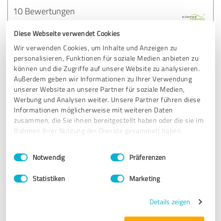
10 Bewertungen
Diese Webseite verwendet Cookies
Wir verwenden Cookies, um Inhalte und Anzeigen zu
Körperformen Schwabach
personalisieren, Funktionen für soziale Medien anbieten zu
können und die Zugriffe auf unsere Website zu analysieren.
Außerdem geben wir Informationen zu Ihrer Verwendung
10 Bewertungen
unserer Website an unsere Partner für soziale Medien,
Werbung und Analysen weiter. Unsere Partner führen diese
Informationen möglicherweise mit weiteren Daten
zusammen, die Sie ihnen bereitgestellt haben oder die sie im
Rahmen Ihrer Nutzung der Dienste gesammelt haben.
Körperformen Ravensburg
Einwilligungsauswahl
Impressum
|
Datenschutzbestimmungen
Notwendig
Präferenzen
10 Bewertungen
Statistiken
Marketing
Details zeigen
1
2
3
4
5
6
7