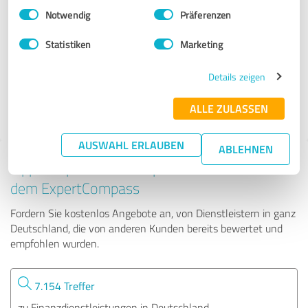
Einwilligungsauswahl
Impressum
|
Datenschutzbestimmungen
Notwendig
Präferenzen
Expert.Versicherung AG
Statistiken
Marketing
53 Bewertungen
Details zeigen
ALLE ZULASSEN
AUSWAHL ERLAUBEN
ABLEHNEN
Tipp: Die passenden Experten finden - mit
dem ExpertCompass
Fordern Sie kostenlos Angebote an, von Dienstleistern in ganz
Deutschland, die von anderen Kunden bereits bewertet und
empfohlen wurden.
7.154 Treffer
zu Finanzdienstleistungen in Deutschland