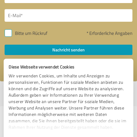
Bitte um Rückruf
* Erforderliche Angaben
Nachricht senden
Ich stimme den
Datenschutzbestimmungen
zu.
Diese Webseite verwendet Cookies
Wir verwenden Cookies, um Inhalte und Anzeigen zu
personalisieren, Funktionen für soziale Medien anbieten zu
können und die Zugriffe auf unsere Website zu analysieren.
Profil aktiv seit 02.05.2019 |
Letzte Aktualisierung: 14.07.2026
|
Profil
Außerdem geben wir Informationen zu Ihrer Verwendung
melden
unserer Website an unsere Partner für soziale Medien,
Werbung und Analysen weiter. Unsere Partner führen diese
Informationen möglicherweise mit weiteren Daten
Erfahrungen zu weiteren
zusammen, die Sie ihnen bereitgestellt haben oder die sie im
Anbietern aus dem Bereich
Rahmen Ihrer Nutzung der Dienste gesammelt haben.
Finanzdienstleistungen