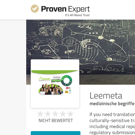
Leemeta
medizinische begriff
If you need translati
culturally-sensitive t
NICHT BEWERTET
including medical repo
regulatory submission