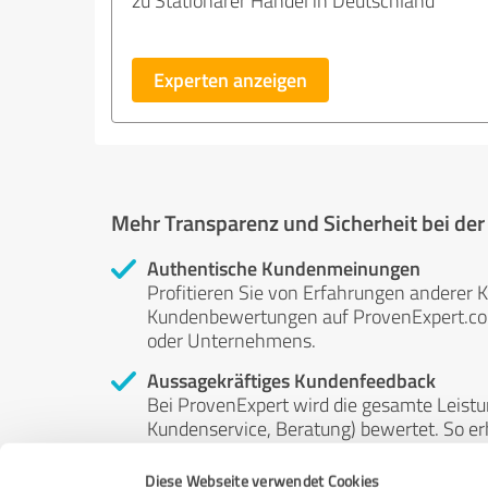
zu Stationärer Handel in Deutschland
Experten anzeigen
Mehr Transparenz und Sicherheit bei de
Authentische Kundenmeinungen
Profitieren Sie von Erfahrungen anderer K
Kundenbewertungen auf ProvenExpert.com 
oder Unternehmens.
Aussagekräftiges Kundenfeedback
Bei ProvenExpert wird die gesamte Leistu
Kundenservice, Beratung) bewertet. So erha
Service- und Dienstleistungsqualität in al
Diese Webseite verwendet Cookies