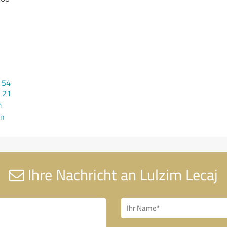
 54
2 21
m
en
Ihre Nachricht an Lulzim Lecaj