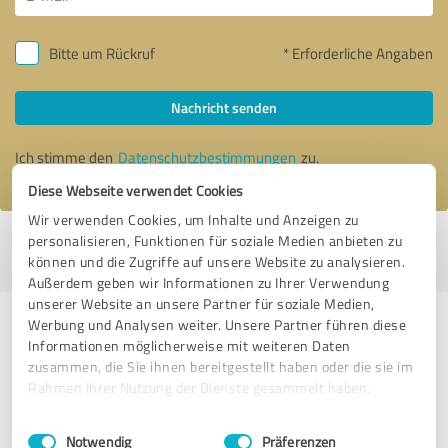
Bitte um Rückruf
* Erforderliche Angaben
Nachricht senden
Ich stimme den
Datenschutzbestimmungen
zu.
Diese Webseite verwendet Cookies
Wir verwenden Cookies, um Inhalte und Anzeigen zu
personalisieren, Funktionen für soziale Medien anbieten zu
Profil aktiv seit 10.12.2017 |
Letzte Aktualisierung: 17.02.2020
|
Profil
können und die Zugriffe auf unsere Website zu analysieren.
melden
Außerdem geben wir Informationen zu Ihrer Verwendung
unserer Website an unsere Partner für soziale Medien,
Werbung und Analysen weiter. Unsere Partner führen diese
Erfahrungen zu weiteren
Informationen möglicherweise mit weiteren Daten
Anbietern aus dem Bereich
zusammen, die Sie ihnen bereitgestellt haben oder die sie im
Versicherungsdienstleistungen
Rahmen Ihrer Nutzung der Dienste gesammelt haben.
Einwilligungsauswahl
Impressum
|
Datenschutzbestimmungen
KLEMMER International Assekuradeur GmbH
Notwendig
Präferenzen