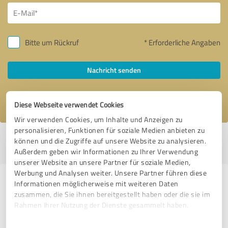
Bitte um Rückruf
* Erforderliche Angaben
Nachricht senden
Ich stimme den
Datenschutzbestimmungen
zu.
Diese Webseite verwendet Cookies
Wir verwenden Cookies, um Inhalte und Anzeigen zu
personalisieren, Funktionen für soziale Medien anbieten zu
Profil aktiv seit 26.05.2022 |
Letzte Aktualisierung: 24.06.2024
|
Profil
können und die Zugriffe auf unsere Website zu analysieren.
melden
Außerdem geben wir Informationen zu Ihrer Verwendung
unserer Website an unsere Partner für soziale Medien,
Werbung und Analysen weiter. Unsere Partner führen diese
Erfahrungen zu weiteren
Informationen möglicherweise mit weiteren Daten
zusammen, die Sie ihnen bereitgestellt haben oder die sie im
Anbietern aus dem Bereich
Rahmen Ihrer Nutzung der Dienste gesammelt haben.
Weiterbildung
Einwilligungsauswahl
Impressum
|
Datenschutzbestimmungen