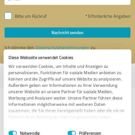
Bitte um Rückruf
* Erforderliche Angaben
Nachricht senden
Ich stimme den
Datenschutzbestimmungen
zu.
Diese Webseite verwendet Cookies
Wir verwenden Cookies, um Inhalte und Anzeigen zu
personalisieren, Funktionen für soziale Medien anbieten zu
Profil aktiv seit 27.06.2022 |
Letzte Aktualisierung: 04.03.2025
|
Profil
können und die Zugriffe auf unsere Website zu analysieren.
melden
Außerdem geben wir Informationen zu Ihrer Verwendung
unserer Website an unsere Partner für soziale Medien,
Werbung und Analysen weiter. Unsere Partner führen diese
Erfahrungen zu weiteren
Informationen möglicherweise mit weiteren Daten
Anbietern aus dem Bereich
zusammen, die Sie ihnen bereitgestellt haben oder die sie im
Finanzdienstleistungen
Rahmen Ihrer Nutzung der Dienste gesammelt haben.
Einwilligungsauswahl
Impressum
|
Datenschutzbestimmungen
Züfle GmbH & Co. KG
Notwendig
Präferenzen