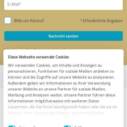
Bitte um Rückruf
* Erforderliche Angaben
Nachricht senden
Ich stimme den
Datenschutzbestimmungen
zu.
Diese Webseite verwendet Cookies
Wir verwenden Cookies, um Inhalte und Anzeigen zu
personalisieren, Funktionen für soziale Medien anbieten zu
Profil aktiv seit 30.11.2016 |
Letzte Aktualisierung: 07.05.2026
|
Profil
können und die Zugriffe auf unsere Website zu analysieren.
melden
Außerdem geben wir Informationen zu Ihrer Verwendung
unserer Website an unsere Partner für soziale Medien,
Werbung und Analysen weiter. Unsere Partner führen diese
Erfahrungen zu weiteren
Informationen möglicherweise mit weiteren Daten
Anbietern aus dem Bereich
zusammen, die Sie ihnen bereitgestellt haben oder die sie im
Rahmen Ihrer Nutzung der Dienste gesammelt haben.
Dienstleistungen
Einwilligungsauswahl
Impressum
|
Datenschutzbestimmungen