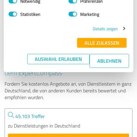
Notwendig
Präferenzen
proFIT GmbH - fit statt fertig
Statistiken
Marketing
109 Bewertungen
Details zeigen
4.69 von 5
ALLE ZULASSEN
AUSWAHL ERLAUBEN
ABLEHNEN
Tipp: Die passenden Experten finden - mit
dem ExpertCompass
Fordern Sie kostenlos Angebote an, von Dienstleistern in ganz
Deutschland, die von anderen Kunden bereits bewertet und
empfohlen wurden.
45.103 Treffer
zu Dienstleistungen in Deutschland