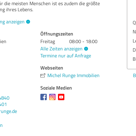
ür die meisten Menschen ist es zudem die größte
ng ihres Lebens.
ng anzeigen
Q
N
Öffnungszeiten
L
ien
Freitag
08:00 - 18:00
Alle Zeiten anzeigen
D
Termine nur auf Anfrage
B
Webseiten
B
Michel Runge Immobilien
Soziale Medien
4840
401
runge.de
en