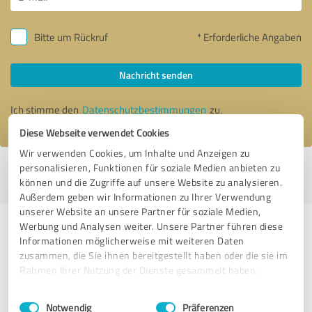
Bitte um Rückruf
* Erforderliche Angaben
Nachricht senden
Ich stimme den
Datenschutzbestimmungen
zu.
Diese Webseite verwendet Cookies
Wir verwenden Cookies, um Inhalte und Anzeigen zu
personalisieren, Funktionen für soziale Medien anbieten zu
Profil aktiv seit 24.10.2022 |
Letzte Aktualisierung: 07.11.2024
|
Profil
können und die Zugriffe auf unsere Website zu analysieren.
melden
Außerdem geben wir Informationen zu Ihrer Verwendung
unserer Website an unsere Partner für soziale Medien,
Werbung und Analysen weiter. Unsere Partner führen diese
Erfahrungen zu weiteren
Informationen möglicherweise mit weiteren Daten
Anbietern aus dem Bereich
zusammen, die Sie ihnen bereitgestellt haben oder die sie im
Finanzdienstleistungen
Rahmen Ihrer Nutzung der Dienste gesammelt haben.
Einwilligungsauswahl
Impressum
|
Datenschutzbestimmungen
rex versichert
Notwendig
Präferenzen