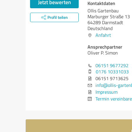
Jetzt bewerten
Kontaktdaten
Ollis Gartenbau
Marburger Straße 13
Profil teilen
64289 Darmstadt
Deutschland
Anfahrt
Ansprechpartner
Oliver P. Simon
06151 9677292
0176 10331033
06151 9713625
info@ollis-garten
Impressum
Termin vereinbar