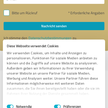
Bitte um Rückruf
* Erforderliche Angaben
Nachricht senden
Ich stimme den
Datenschutzbestimmungen
zu.
Diese Webseite verwendet Cookies
Wir verwenden Cookies, um Inhalte und Anzeigen zu
personalisieren, Funktionen für soziale Medien anbieten zu
Profil aktiv seit 29.04.2020 |
Letzte Aktualisierung: 30.04.2026
|
Profil
können und die Zugriffe auf unsere Website zu analysieren.
melden
Außerdem geben wir Informationen zu Ihrer Verwendung
unserer Website an unsere Partner für soziale Medien,
Werbung und Analysen weiter. Unsere Partner führen diese
Erfahrungen zu weiteren
Informationen möglicherweise mit weiteren Daten
Anbietern aus dem Bereich
zusammen, die Sie ihnen bereitgestellt haben oder die sie im
Mediengestaltung
Rahmen Ihrer Nutzung der Dienste gesammelt haben.
Einwilligungsauswahl
Impressum
|
Datenschutzbestimmungen
Deepdenkern Designfactory
Notwendig
Präferenzen