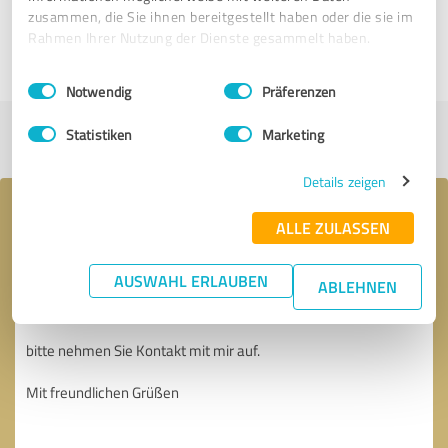
zusammen, die Sie ihnen bereitgestellt haben oder die sie im
Rahmen Ihrer Nutzung der Dienste gesammelt haben.
8
9
Einwilligungsauswahl
Impressum
|
Datenschutzbestimmungen
Notwendig
Präferenzen
Profil teilen
Statistiken
Marketing
Details zeigen
Ihre Nachricht an OVB Geschäftsstelle
ALLE ZULASSEN
Peter Bellmann
AUSWAHL ERLAUBEN
ABLEHNEN