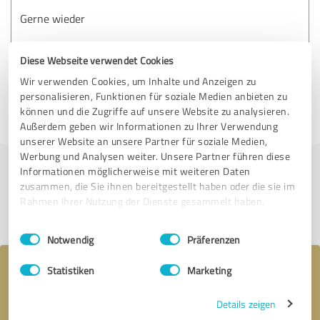
Gerne wieder
Diese Webseite verwendet Cookies
Erfahrungsbericht & Bewertung zu:
Ralf Dahler
Wir verwenden Cookies, um Inhalte und Anzeigen zu
personalisieren, Funktionen für soziale Medien anbieten zu
können und die Zugriffe auf unsere Website zu analysieren.
15.08.2024
Anonym
Außerdem geben wir Informationen zu Ihrer Verwendung
unserer Website an unsere Partner für soziale Medien,
Werbung und Analysen weiter. Unsere Partner führen diese
Informationen möglicherweise mit weiteren Daten
Jetzt bewerten
zusammen, die Sie ihnen bereitgestellt haben oder die sie im
Rahmen Ihrer Nutzung der Dienste gesammelt haben.
Profil teilen
Einwilligungsauswahl
Impressum
|
Datenschutzbestimmungen
Notwendig
Präferenzen
Ihre Nachricht an Ralf Dahler
Statistiken
Marketing
Details zeigen