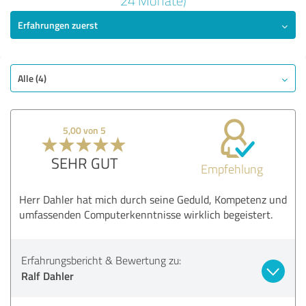
24 Monate)
Erfahrungen zuerst
SEHR GUT
Empfehlung
Qualität
Nutzen
Alle (4)
Leistungen
Umsetzung
5,00 von 5
Beratung
SEHR GUT
Empfehlung
Bewertung anzeigen
Herr Dahler hat mich durch seine Geduld, Kompetenz und
umfassenden Computerkenntnisse wirklich begeistert.
Erfahrungsbericht & Bewertung zu:
Ralf Dahler